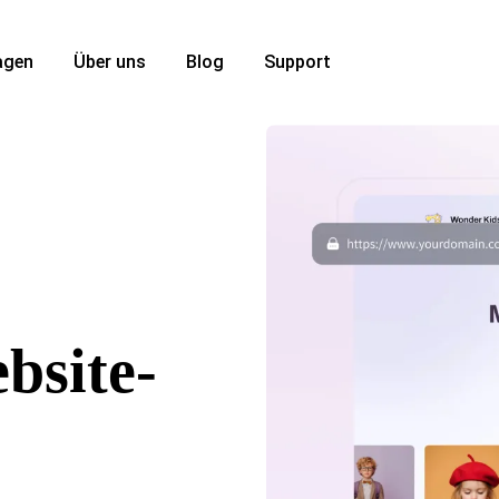
agen
Über uns
Blog
Support
bsite-