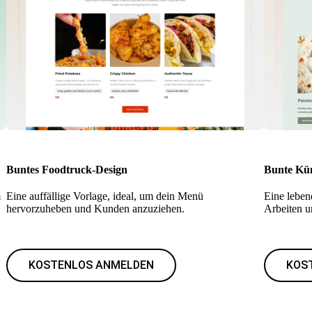
Buntes Foodtruck-Design
Bunte Kün
m
Eine auffällige Vorlage, ideal, um dein Menü
Eine leben
hervorzuheben und Kunden anzuziehen.
Arbeiten u
KOSTENLOS ANMELDEN
KOS