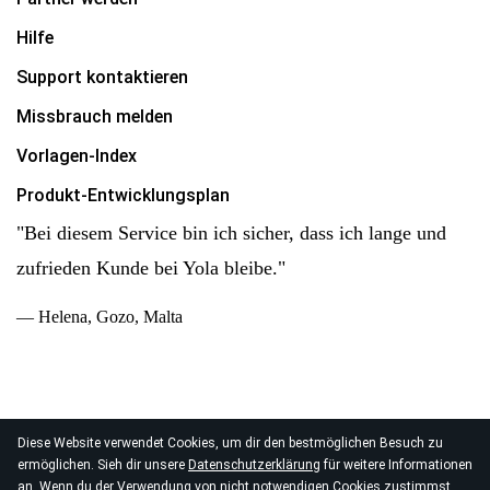
Hilfe
Support kontaktieren
Missbrauch melden
Vorlagen-Index
Produkt-Entwicklungsplan
"Bei diesem Service bin ich sicher, dass ich lange und
zufrieden Kunde bei Yola bleibe."
— Helena, Gozo, Malta
Diese Website verwendet Cookies, um dir den bestmöglichen Besuch zu
© 2026
ermöglichen. Sieh dir unsere
Datenschutzerklärung
für weitere Informationen
Yola Inc. Alle Rechte vorbehalten.
Datenschutz
|
AGB
|
an. Wenn du der Verwendung von nicht notwendigen Cookies zustimmst,