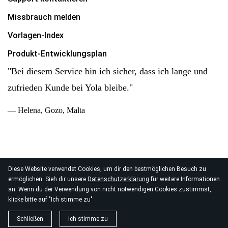
Missbrauch melden
Vorlagen-Index
Produkt-Entwicklungsplan
"Bei diesem Service bin ich sicher, dass ich lange und
zufrieden Kunde bei Yola bleibe."
— Helena, Gozo, Malta
Diese Website verwendet Cookies, um dir den bestmöglichen Besuch zu
© 2026
ermöglichen. Sieh dir unsere
Datenschutzerklärung
für weitere Informationen
Yola Inc. Alle Rechte vorbehalten.
Datenschutz
|
AGB
|
an. Wenn du der Verwendung von nicht notwendigen Cookies zustimmst,
Datenverarbeitung
klicke bitte auf "Ich stimme zu"
Schließen
Ich stimme zu