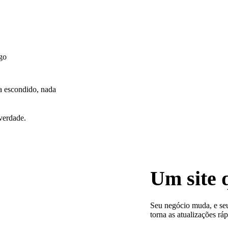
lgo
a escondido, nada
verdade.
Um site 
Seu negócio muda, e seu
torna as atualizações ráp