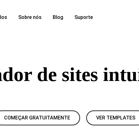
los
Sobre nós
Blog
Suporte
dor de sites intu
ebuilder intuitivo da Yola: escolha um template, insira seu cont
profissional em poucos minutos
COMEÇAR GRATUITAMENTE
VER TEMPLATES