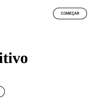
COMEÇAR
itivo
eúdo e publique um site