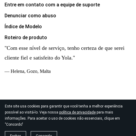
Entre em contato com a equipe de suporte
Denunciar como abuso
Índice de Modelo
Roteiro de produto
"Com esse nível de serviço, tenho certeza de que serei
cliente fiel e satisfeito do Yola."
— Helena, Gozo, Malta
Este site usa cookies para garantir que você tenha a melhor experiência
© 2026
possível ao visitá-lo. Veja nossa
política de privacidade
para mais
Direitos autorais Yola Inc. Todos os direitos reservados.
informações. Para aceitar o uso de cookies não essenciais, clique em
Política de Privacidade
|
Termos de Serviço
|
"Concordo"
Processamento de Dados