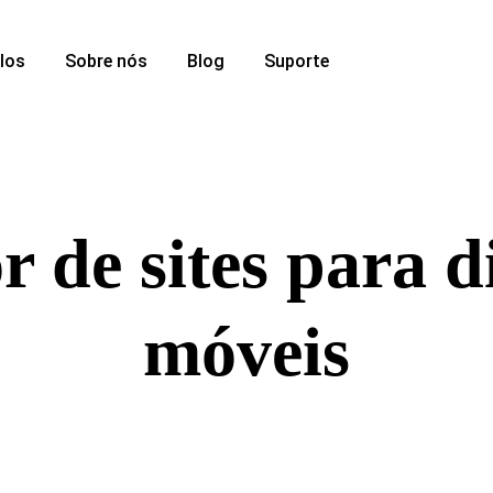
los
Sobre nós
Blog
Suporte
 de sites para d
móveis
e esteja. O construtor móvel da Yola permite que você projete, a
 que se adaptam automaticamente, você pode lançar um site pro