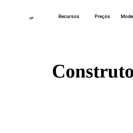
Recursos
Preços
Mode
Construtor
Crie um site profissional onde quer qu
dispositivo. Com layouts responsivos