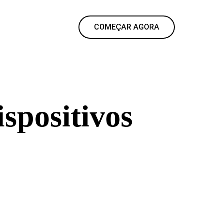
COMEÇAR AGORA
ispositivos
tualize e publique seu site de qualquer
nto para conversão sem depender de um