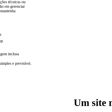
ações técnicas ou
não em gerenciar
e mantenha
s
op
agem inclusa
imples e previsível.
Um site 