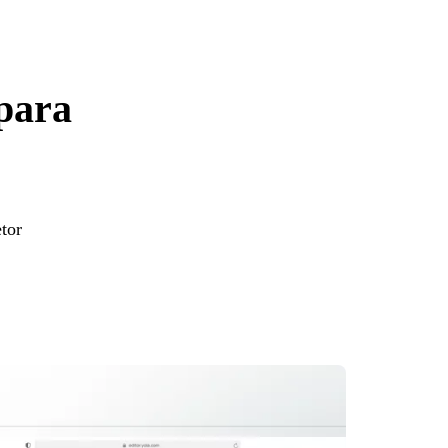
 para
etor