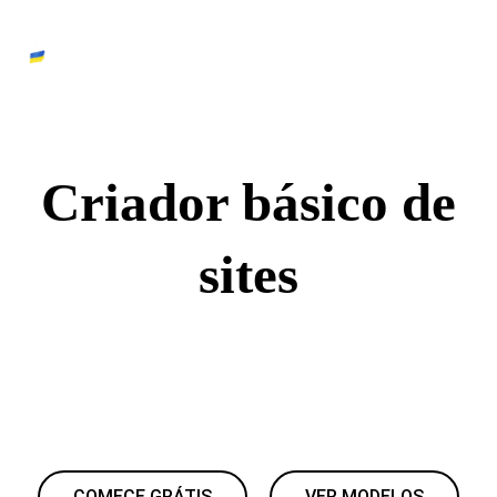
Criador básico de
sites
A Yola é simples por natureza. Ajuda você a lançar um site
claro e funcional rapidamente, sem complicações,
suposições ou conhecimentos técnicos.
COMECE GRÁTIS
VER MODELOS