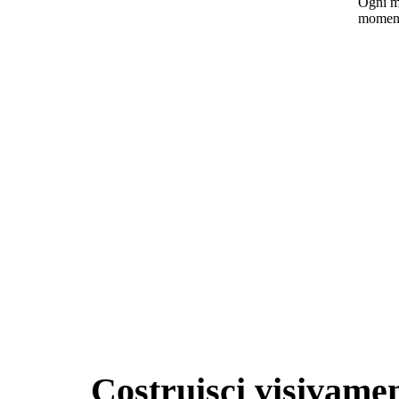
Ogni mo
momento
Costruisci visivame