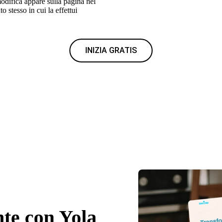
difica appare sulla pagina nel
 stesso in cui la effettui
INIZIA GRATIS
nte con Yola