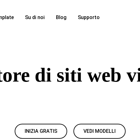
mplate
Su di noi
Blog
Supporto
ore di siti web v
 visivo con il creatore WYSIWYG di Yola. Progetta layout più
uti in tempo reale e pubblica un sito responsive senza scrivere
INIZIA GRATIS
VEDI MODELLI