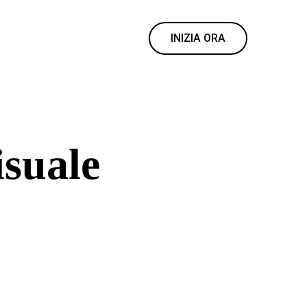
INIZIA ORA
isuale
 velocemente, modifica i
 codice