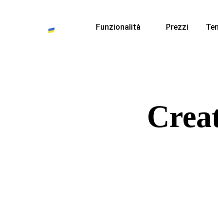
Funzionalità
Prezzi
Te
Creat
Crea pagine web in modo
conten