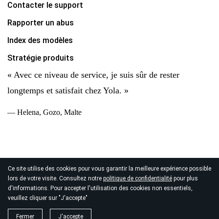
Contacter le support
Rapporter un abus
Index des modèles
Stratégie produits
« Avec ce niveau de service, je suis sûr de rester
longtemps et satisfait chez Yola. »
— Helena, Gozo, Malte
Ce site utilise des cookies pour vous garantir la meilleure expérience possible
© 2026
lors de votre visite. Consultez notre
politique de confidentialité
pour plus
Copyright Yola Inc. Tous droits réservés.
Politique de
d'informations. Pour accepter l'utilisation des cookies non essentiels,
confidentialité
|
Conditions d'utilisation
|
Traitement des
veuillez cliquer sur "J'accepte"
données
Fermer
J'accepte