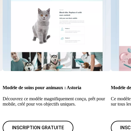
Modèle de soins pour animaux : Astoria
Modèle de
Découvrez ce modèle magnifiquement conçu, prêt pour
Ce modèle 
mobile, créé pour vos objectifs uniques.
sur tous le
INSCRIPTION GRATUITE
INSC