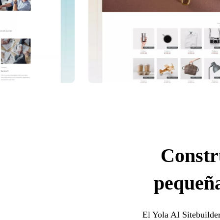
Constr
pequeña
El Yola AI Sitebuilde