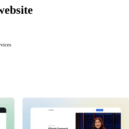
website
rvices