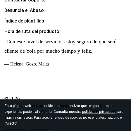
Denuncia el Abuso
Índice de plantillas
Hola de ruta del producto
"Con este nivel de servicio, estoy seguro de que seré
cliente de Yola por mucho tiempo y feliz."
— Helena, Gozo, Malta
© 2026
Esta página web utiliza cookies para garantizar que tengas la mejor
Derechos de autor Yola Inc. Todos los derechos
experiencia posible al visitarla. Consulta nuestra
política de privacidad
para
reservados.
más información. Para aceptar el uso de cookies no esenciales, haz clic en
Política de Privacidad
|
Términos de Servicio
|
"Acepto"