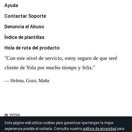
Ayuda
Contactar Soporte
Denuncia el Abuso
Índice de plantillas
Hola de ruta del producto
"Con este nivel de servicio, estoy seguro de que seré
cliente de Yola por mucho tiempo y feliz."
— Helena, Gozo, Malta
© 2026
Esta página web utiliza cookies para garantizar que tengas la mejor
Derechos de autor Yola Inc. Todos los derechos
experiencia posible al visitarla. Consulta nuestra
política de privacidad
para