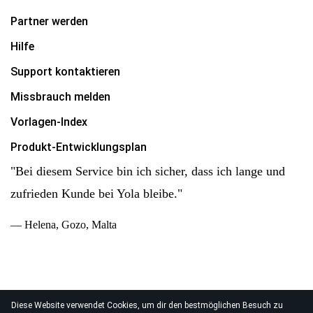
Partner werden
Hilfe
Support kontaktieren
Missbrauch melden
Vorlagen-Index
Produkt-Entwicklungsplan
"Bei diesem Service bin ich sicher, dass ich lange und
zufrieden Kunde bei Yola bleibe."
— Helena, Gozo, Malta
Diese Website verwendet Cookies, um dir den bestmöglichen Besuch zu
© 2026