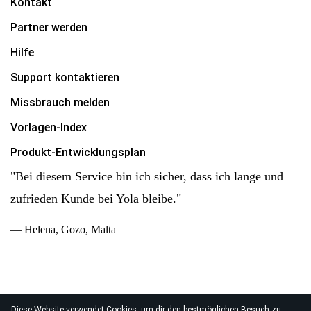
Kontakt
Partner werden
Hilfe
Support kontaktieren
Missbrauch melden
Vorlagen-Index
Produkt-Entwicklungsplan
"Bei diesem Service bin ich sicher, dass ich lange und
zufrieden Kunde bei Yola bleibe."
— Helena, Gozo, Malta
Diese Website verwendet Cookies, um dir den bestmöglichen Besuch zu