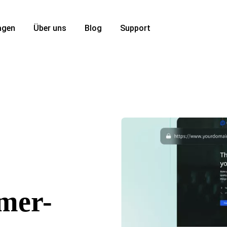
agen
Über uns
Blog
Support
mer-