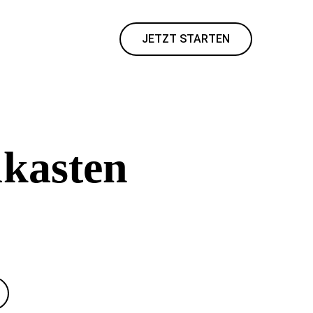
JETZT STARTEN
ukasten
ung und zuverlässiges Hosting – ohne
chen.