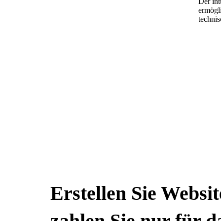
Der int
ermögli
technis
Erstellen Sie Websi
zahlen Sie nur für d