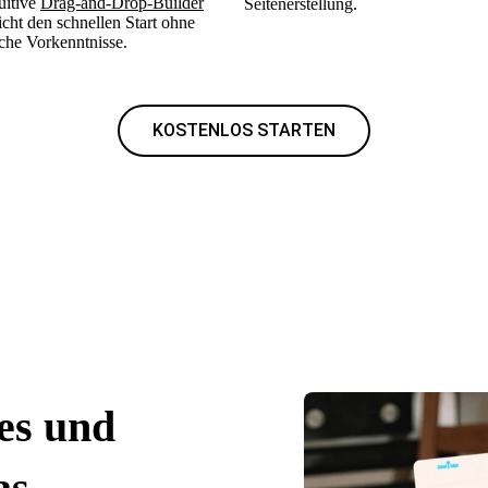
uitive
Drag-and-Drop-Builder
Seitenerstellung.
cht den schnellen Start ohne
che Vorkenntnisse.
KOSTENLOS STARTEN
tes und
as