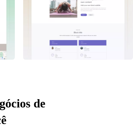
gócios de
cê