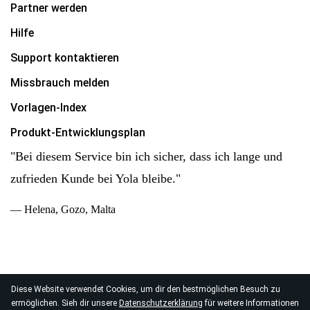
Partner werden
Hilfe
Support kontaktieren
Missbrauch melden
Vorlagen-Index
Produkt-Entwicklungsplan
"Bei diesem Service bin ich sicher, dass ich lange und
zufrieden Kunde bei Yola bleibe."
— Helena, Gozo, Malta
Diese Website verwendet Cookies, um dir den bestmöglichen Besuch zu
© 2026
ermöglichen. Sieh dir unsere
Datenschutzerklärung
für weitere Informationen